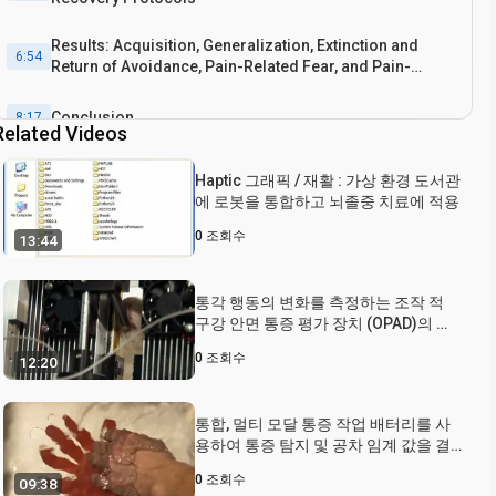
Results: Acquisition, Generalization, Extinction and
6:54
Return of Avoidance, Pain-Related Fear, and Pain-
Expectancies
Conclusion
8:17
Related Videos
Haptic 그래픽 / 재활 : 가상 환경 도서관
에 로봇을 통합하고 뇌졸중 치료에 적용
0
조회수
13:44
통각 행동의 변화를 측정하는 조작 적
구강 안면 통증 평가 장치 (OPAD)의 사
용
0
조회수
12:20
통합, 멀티 모달 통증 작업 배터리를 사
용하여 통증 탐지 및 공차 임계 값을 결
정
0
조회수
09:38