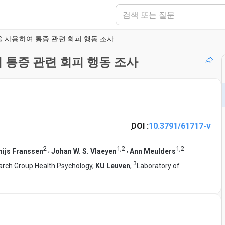
 사용하여 통증 관련 회피 행동 조사
 통증 관련 회피 행동 조사
DOI :
10.3791/61717-v
2
1
,
2
1
,
2
,
,
ijs Franssen
Johan W. S. Vlaeyen
Ann Meulders
3
rch Group Health Psychology,
KU Leuven
,
Laboratory of