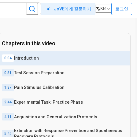
KR
로그인
JoVE에게 질문하기
Chapters in this video
Introduction
0:04
Test Session Preparation
0:51
Pain Stimulus Calibration
1:37
Experimental Task: Practice Phase
2:44
Acquisition and Generalization Protocols
4:11
Extinction with Response Prevention and Spontaneous
5:45
Recovery Protocols