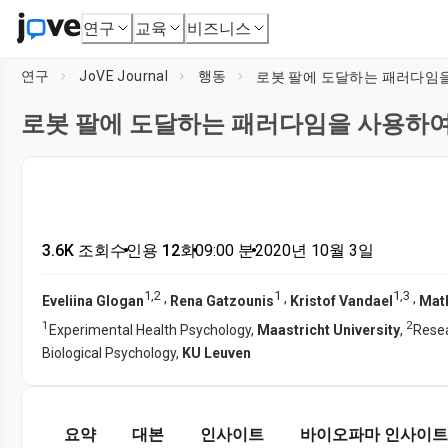
연구
교육
비즈니스
연구
JoVE Journal
행동
로봇 팔에 도달하는 패러다임을
로봇 팔에 도달하는 패러다임을 사용하여
3.6K 조회수
•
인용 12회
•
09:00
분
•
2020년 10월 3일
1
,
2
1
1
,
3
,
,
,
Eveliina Glogan
Rena Gatzounis
Kristof Vandael
Math
1
2
Experimental Health Psychology,
Maastricht University
,
Resea
Biological Psychology,
KU Leuven
요약
대본
인사이트
바이오파마 인사이트