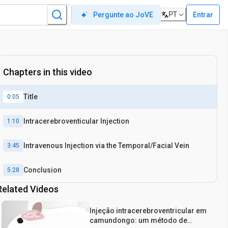
PT
Entrar
Pergunte ao JoVE
Chapters in this video
Title
0:05
Intracerebroventicular Injection
1:10
Intravenous Injection via the Temporal/Facial Vein
3:45
Conclusion
5:28
Related Videos
Injeção intracerebroventricular em
camundongo: um método de