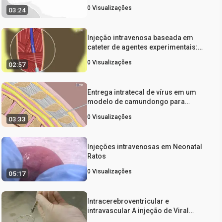
administração direta de
0
Visualizações
03:24
medicamentos mediado por
Ommaya para administrar
medicamentos aos ventrículos
Injeção intravenosa baseada em
cerebrais do cérebro de
cateter de agentes experimentais:
camundongos
uma técnica para administração de
0
Visualizações
02:57
agentes experimentais por via
intravenosa através da veia jugular
em modelo de camundongo
Entrega intratecal de vírus em um
modelo de camundongo para
tratamento de doenças do sistema
0
Visualizações
03:33
nervoso central
Injeções intravenosas em Neonatal
Ratos
0
Visualizações
05:17
Intracerebroventricular e
intravascular A injeção de Viral
partículas e fluorescentes