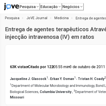
Pesquisa
Educação
Negócios
Pesquisa
JoVE Journal
Medicina
Entrega de agentes terapêuticos Atravé
injecção intravenosa (IV) em ratos
63K vistas
•
Citado por 122
•
05:55
min
•
3 de outubro de 2011
1
1
2
,
,
Jacqueline J. Glascock
Erkan Y. Osman
Tristan H. Coady
1
Department of Molecular Microbiology and Immunology, Bond L
3
Biological Sciences,
Columbia University
,
Department of Veter
Missouri