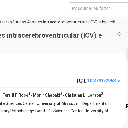
Entrega de agentes terapêuticos Através intracerebroventricular (ICV) e injecção intravenosa (IV) em ratos
s intracerebroventricular (ICV) e
DOI :
10.3791/2968-v
1
3
3
,
,
,
Ferrill F. Rose
Monir Shababi
Christian L. Lorson
2
ife Sciences Center,
University of Missouri
,
Department of
inary Pathobiology, Bond Life Sciences Center,
University of