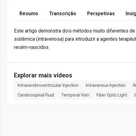
Resumo
Transcrição
Perspetivas
Insi
Este artigo demonstra dois métodos muito diferentes de in
sistêmica (intravenosa) para introduzir a agentes terap
recém-nascidos.
Explorar mais vídeos
Intracerebroventricular Injection
Intravenous Injection
N
Cerebrospinal Fluid
Temporal Vein
Fiber Optic Light