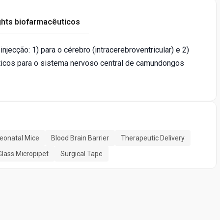
ghts biofarmacêuticos
jecção: 1) para o cérebro (intracerebroventricular) e 2)
êuticos para o sistema nervoso central de camundongos
eonatal Mice
Blood Brain Barrier
Therapeutic Delivery
Glass Micropipet
Surgical Tape