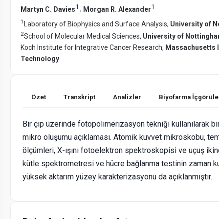
1
1
,
Martyn C. Davies
Morgan R. Alexander
1
Laboratory of Biophysics and Surface Analysis,
University of 
2
School of Molecular Medical Sciences,
University of Nottingh
Koch Institute for Integrative Cancer Research,
Massachusetts In
Technology
Özet
Transkript
Analizler
Biyofarma İçgörüle
Bir çip üzerinde fotopolimerizasyon tekniği kullanılarak bi
mikro oluşumu açıklaması. Atomik kuvvet mikroskobu, tem
ölçümleri, X-ışını fotoelektron spektroskopisi ve uçuş ikin
kütle spektrometresi ve hücre bağlanma testinin zaman ku
yüksek aktarım yüzey karakterizasyonu da açıklanmıştır.