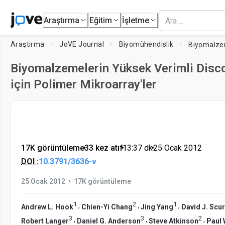
Araştırma
Eğitim
İşletme
Araştırma
JoVE Journal
Biyomühendislik
Biyomalzemelerin Yüksek Verimli Disc
için Polimer Mikroarray'ler
17K görüntüleme
•
33 kez atıf
•
13:37
dk
•
25 Ocak 2012
DOI :
10.3791/3636-v
•
25 Ocak 2012
17K görüntüleme
1
2
1
,
,
,
Andrew L. Hook
Chien-Yi Chang
Jing Yang
David J. Scur
3
3
2
,
,
,
Robert Langer
Daniel G. Anderson
Steve Atkinson
Paul 