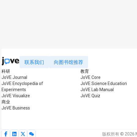
联系我们
向图书馆推荐
科研
教育
JoVE Journal
JoVE Core
JoVE Encyclopedia of
JoVE Science Education
Experiments
JoVE Lab Manual
JoVE Visualize
JoVE Quiz
商业
JoVE Business
版权所有 © 2026 