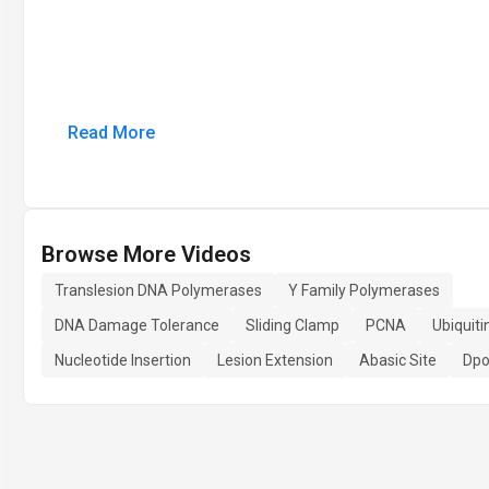
Read More
Browse More Videos
Translesion DNA Polymerases
Y Family Polymerases
DNA Damage Tolerance
Sliding Clamp
PCNA
Ubiquiti
Nucleotide Insertion
Lesion Extension
Abasic Site
Dpo