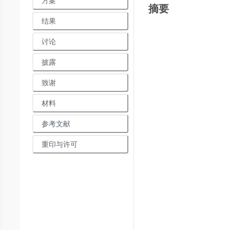
方案
摘要
结果
讨论
Loadin
披露
致谢
材料
参考文献
重印与许可