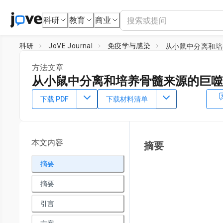
科研
教育
商业
科研
JoVE Journal
免疫学与感染
从小鼠中分离和培
方法文章
从小鼠中分离和培养骨髓来源的巨噬
DOI：
10.3791/64566
⸱
2023年6月23日
下载 PDF
下载材料清单
1
1
,
,
Ricardo Gonçalves
Gabriela Kaliff Teófilo Murta
Izabe
2
David M. Mosser
1
Department of General Pathology, Institute of Biological Sc
本文内容
摘要
2
Minas Gerais
,
Department of Cell Biology and Molecular Ge
Maryland
摘要
Loadin
摘要
引言