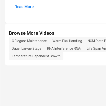
Read More
Browse More Videos
C Elegans Maintenance
Worm Pick Handling
NGM Plate P
Dauer Larvae Stage
RNA Interference RNAi
Life Span An
Temperature Dependent Growth