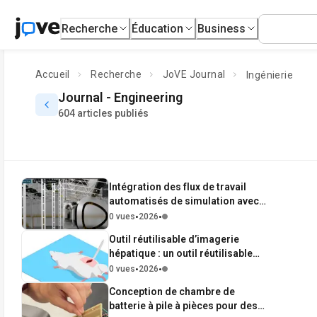
Recherche
Éducation
Business
Accueil
Recherche
JoVE Journal
Ingénierie
Journal -
Engineering
604 articles publiés
Intégration des flux de travail
automatisés de simulation avec
la visualisation 3D pour des
•
•
0 vues
2026
expériences virtuelles dans le
Outil réutilisable d’imagerie
métavers
hépatique : un outil réutilisable
imprimé en 3D pour la
•
•
0 vues
2026
microscopie intravitale hépatique
Conception de chambre de
batterie à pile à pièces pour des