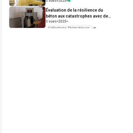
glissantes à base de structures
•
•
0 vues
2025
nanoporeuses recouvertes de
Évaluation de la résilience du
silane
béton aux catastrophes avec des
•
•
0 vues
2025
nanoparticules de dioxyde de
titane
•
Collections Thématiques