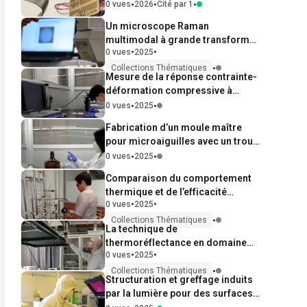
expériences d’opérando à basse
•
•
•
0 vues
2026
Cité par 1
température
Un microscope Raman
multimodal à grande transformée
•
•
0 vues
2025
de Fourier
•
Collections Thématiques
Mesure de la réponse contrainte-
déformation compressive à
petites déformations
•
•
0 vues
2025
Fabrication d’un moule maître
pour microaiguilles avec un trou
d’évacuation d’air de la taille d’un
•
•
0 vues
2025
micron
Comparaison du comportement
thermique et de l’efficacité
•
•
0 vues
2025
énergétique du chauffage
électrique AC vs. DC dans une
•
Collections Thématiques
La technique de
colonne de distillation à l’aide
thermoréflectance en domaine
d’une analyse thermographique
•
•
0 vues
2025
fréquentiel pour les mesures des
infrarouge
propriétés thermiques
•
Collections Thématiques
Structuration et greffage induits
par la lumière pour des surfaces