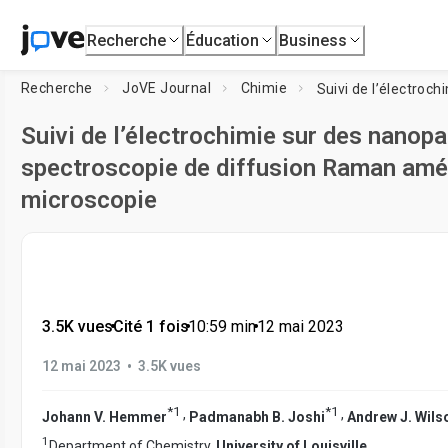
Recherche
Éducation
Business
Recherche
JoVE Journal
Chimie
Suivi de l’électrochimie sur des nanopa
spectroscopie de diffusion Raman amél
microscopie
3.5K vues
•
Cité 1 fois
•
10:59
min
•
12 mai 2023
•
12 mai 2023
3.5K vues
*
1
*
1
,
,
Johann V. Hemmer
Padmanabh B. Joshi
Andrew J. Wils
1
Department of Chemistry,
University of Louisville