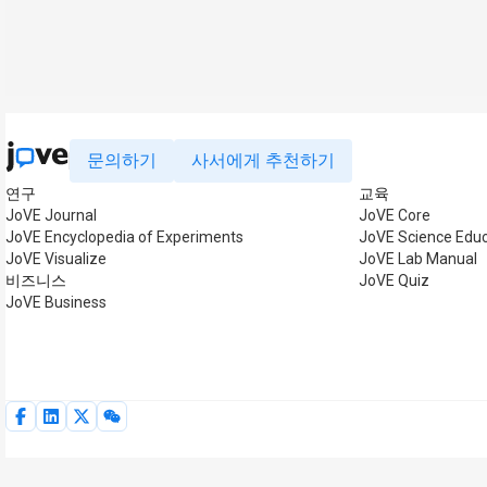
문의하기
사서에게 추천하기
연구
교육
JoVE Journal
JoVE Core
JoVE Encyclopedia of Experiments
JoVE Science Educ
JoVE Visualize
JoVE Lab Manual
비즈니스
JoVE Quiz
JoVE Business