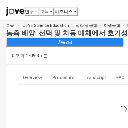
연구
교육
비즈니스
교육
JoVE Science Education
심화 생물학
미생물학
농축 배양: 선택 및 차동 매체에서 호기성
동영상
·
0
조회수
09:35
분
Overview
Procedure
Transcript
FAQ
Loading