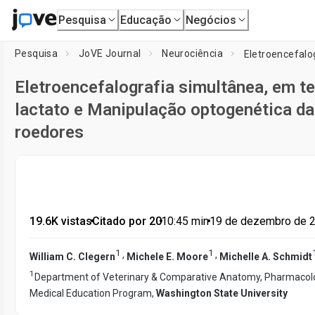
Pesquisa
Educação
Negócios
Pesquisa
JoVE Journal
Neurociência
Eletroencefalografia simultânea, em t
lactato e Manipulação optogenética da 
roedores
19.6K vistas
•
Citado por 20
•
10:45
min
•
19 de dezembro de 
1
1
,
,
William C. Clegern
Michele E. Moore
Michelle A. Schmidt
1
Department of Veterinary & Comparative Anatomy, Pharmacol
Medical Education Program,
Washington State University