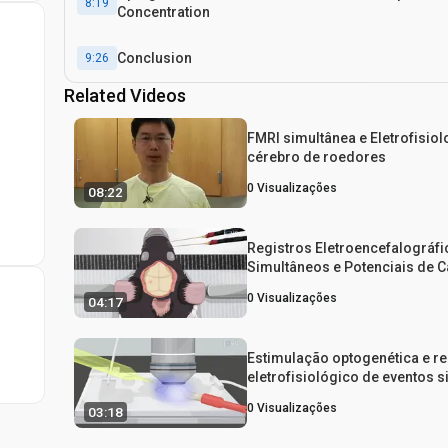
8:19
Concentration
Conclusion
9:26
Related Videos
FMRI simultânea e Eletrofisiol
cérebro de roedores
0
Visualizações
08:22
Registros Eletroencefalográfi
Simultâneos e Potenciais de 
em um Rato Anestesiado
0
Visualizações
04:17
Estimulação optogenética e re
eletrofisiológico de eventos s
em fatias de cérebro de rato
0
Visualizações
03:18