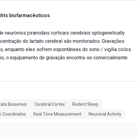
ghts biofarmacêuticos
e neurónios piramidais corticais cerebrais optogenetically
centração do lactato cerebral são monitorados. Gravações
s, enquanto eles sofrem espontâneas do sono / vigília ciclos.
io, o equipamento de gravação encontra-se comercialmente
tate Biosensor
Cerebral Cortex
Rodent Sleep
c Coordinates
Real Time Measurement
Neuronal Activity