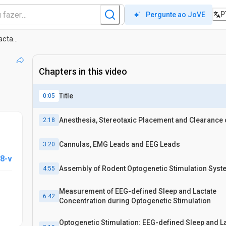
P
Pergunte ao JoVE
Eletroencefalografia simultânea, em tempo real de medição da concentração de lactato e Manipulação optogenética da atividade neuronal do córtex cerebral de roedores
Chapters in this video
Title
0:05
Anesthesia, Stereotaxic Placement and Clearance o
2:18
Cannulas, EMG Leads and EEG Leads
3:20
8-v
Assembly of Rodent Optogenetic Stimulation Syst
4:55
Measurement of EEG-defined Sleep and Lactate
6:42
Concentration during Optogenetic Stimulation
Optogenetic Stimulation: EEG-defined Sleep and L