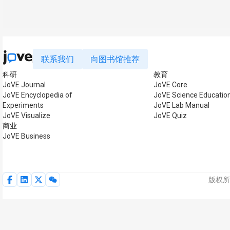
联系我们
向图书馆推荐
科研
教育
JoVE Journal
JoVE Core
JoVE Encyclopedia of
JoVE Science Educatio
Experiments
JoVE Lab Manual
JoVE Visualize
JoVE Quiz
商业
JoVE Business
版权所有