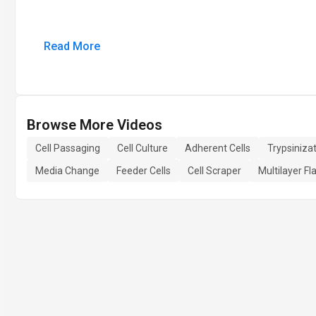
Read More
Browse More Videos
Cell Passaging
Cell Culture
Adherent Cells
Trypsiniza
Media Change
Feeder Cells
Cell Scraper
Multilayer Fl