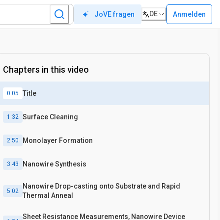
DE
Anmelden
JoVE fragen
Chapters in this video
Title
0:05
Surface Cleaning
1:32
Monolayer Formation
2:50
Nanowire Synthesis
3:43
Nanowire Drop-casting onto Substrate and Rapid
5:02
Thermal Anneal
Sheet Resistance Measurements, Nanowire Device