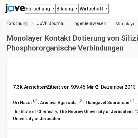
Forschung
Bildung
Wirtschaft
Forschung
JoVE Journal
Ingenieurwesen
Monolayer Kontakt Dotierung von Sili
Phosphororganische Verbindungen
7.3K Ansichten
•
Zitiert von 9
•
09:45
Min.
•
2. Dezember 2013
1
,
2
1
,
2
1
,
2
,
,
,
Ori Hazut
Arunava Agarwala
Thangavel Subramani
1
2
Institute of Chemistry,
The Hebrew University of Jerusalem
,
University of Jerusalem