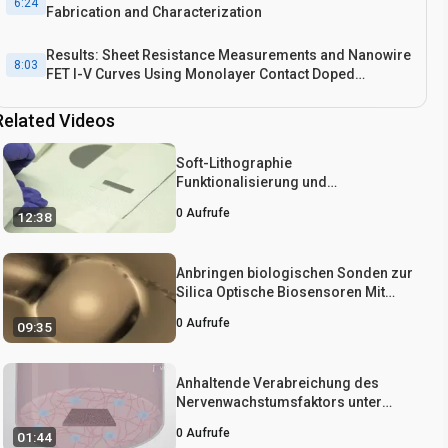
6:24
Fabrication and Characterization
Results: Sheet Resistance Measurements and Nanowire
8:03
FET I-V Curves Using Monolayer Contact Doped
Materials
Related Videos
Conclusion
9:08
Soft-Lithographie
Funktionalisierung und
Strukturierung Oxydfreie Silizium
0
Aufrufe
12:38
und Germanium
Anbringen biologischen Sonden zur
Silica Optische Biosensoren Mit
Silane Coupling Agents
0
Aufrufe
09:35
Anhaltende Verabreichung des
Nervenwachstumsfaktors unter
Verwendung eines porösen
0
Aufrufe
01:44
Siliziumfilms in Ratten-