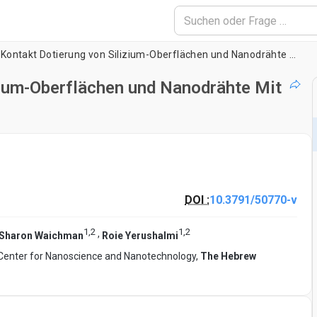
Monolayer Kontakt Dotierung von Silizium-Oberflächen und Nanodrähte Mit Phosphororganische Verbindungen
zium-Oberflächen und Nanodrähte Mit
DOI :
10.3791/50770-v
1
,
2
1
,
2
,
Sharon Waichman
Roie Yerushalmi
Center for Nanoscience and Nanotechnology,
The Hebrew