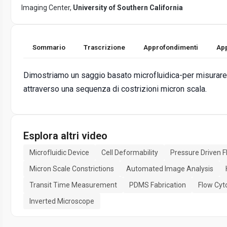
Imaging Center,
University of Southern California
Sommario
Trascrizione
Approfondimenti
App
Dimostriamo un saggio basato microfluidica-per misurare i 
attraverso una sequenza di costrizioni micron scala.
Esplora altri video
Microfluidic Device
Cell Deformability
Pressure Driven 
Micron Scale Constrictions
Automated Image Analysis
Transit Time Measurement
PDMS Fabrication
Flow Cyt
Inverted Microscope