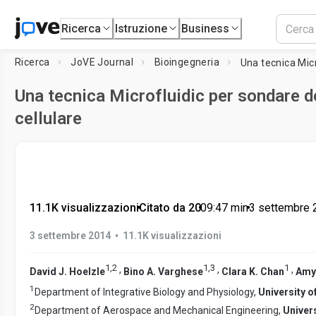
Ricerca
Istruzione
Business
Ricerca
JoVE Journal
Bioingegneria
Una tecnica Microfluidic per sondare d
cellulare
11.1K visualizzazioni
•
Citato da 20
•
09:47
min
•
3 settembre 
•
3 settembre 2014
11.1K visualizzazioni
1
,
2
1
,
3
1
,
,
,
David J. Hoelzle
Bino A. Varghese
Clara K. Chan
Amy
1
Department of Integrative Biology and Physiology,
University o
2
Department of Aerospace and Mechanical Engineering,
Univer