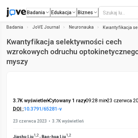
Badania
Edukacja
Biznes
Badania
JoVE Journal
Neuronauka
Kwantyfikacja selektywności cech
wzrokowych odruchu optokinetycznego
myszy
3.7K wyświetleń
•
Cytowany 1 razy
•
09:28
min
•
23 czerwca 2
DOI :
10.3791/65281-v
•
23 czerwca 2023
3.7K wyświetleń
1
,
2
1
,
2
,
Jiashu Liu
Bao-hua Liu