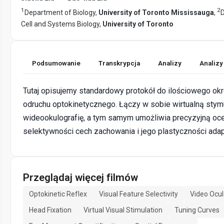
1
2
Department of Biology,
University of Toronto Mississauga
,
Cell and Systems Biology,
University of Toronto
Podsumowanie
Transkrypcja
Analizy
Analizy
Tutaj opisujemy standardowy protokół do ilościowego okr
odruchu optokinetycznego. Łączy w sobie wirtualną stymu
wideookulografię, a tym samym umożliwia precyzyjną oc
selektywności cech zachowania i jego plastyczności adap
Przeglądaj więcej filmów
Optokinetic Reflex
Visual Feature Selectivity
Video Ocu
Head Fixation
Virtual Visual Stimulation
Tuning Curves