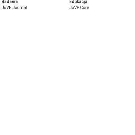
Badania
Edukacja
JoVE Journal
JoVE Core
JoVE Encyclopedia of
JoVE Science Education
Experiments
JoVE Lab Manual
JoVE Visualize
JoVE Quiz
Biznes
JoVE Business
Copyright © 2026 MyJoVE Corporation. Wszel