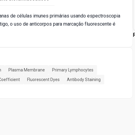
nas de células imunes primárias usando espectroscopia
rtigo, o uso de anticorpos para marcação fluorescente é
n
Plasma Membrane
Primary Lymphocytes
Coefficient
Fluorescent Dyes
Antibody Staining