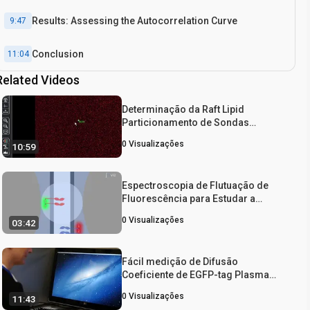
Results: Assessing the Autocorrelation Curve
9:47
Conclusion
11:04
Related Videos
Determinação da Raft Lipid
Particionamento de Sondas
marcadas com fluorescência em
0
Visualizações
10:59
células vivas por Espectroscopia de
Correlação de Fluorescência (FCS)
Espectroscopia de Flutuação de
Fluorescência para Estudar a
Interação de Proteínas em Contatos
0
Visualizações
03:42
Celulares
Fácil medição de Difusão
Coeficiente de EGFP-tag Plasma
Proteínas de Membrana Usando k-
0
Visualizações
11:43
Space espectroscopia de