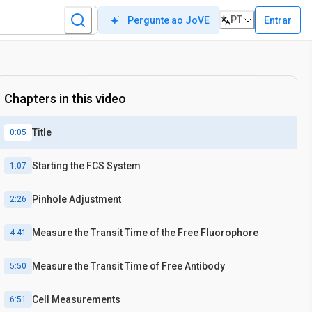
PT
Entrar
Pergunte ao JoVE
Chapters in this video
Title
0:05
Starting the FCS System
1:07
Pinhole Adjustment
2:26
Measure the Transit Time of the Free Fluorophore
4:41
Measure the Transit Time of Free Antibody
5:50
Cell Measurements
6:51