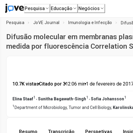
Pesquisa
Educação
Negócios
Pesquisa
JoVE Journal
Imunologia e Infecção
Difusão molecular em membranas plasm
medida por fluorescência Correlation 
10.7K vistas
•
Citado por 3
•
12:06
min
•
1 de fevereiro de 201
1
1
1
,
,
Elina Staaf
Sunitha Bagawath-Singh
Sofia Johansson
1
Department of Microbiology, Tumor and Cell Biology,
Karolinska
Resumo
Transcrição
Perspetivas
Insi