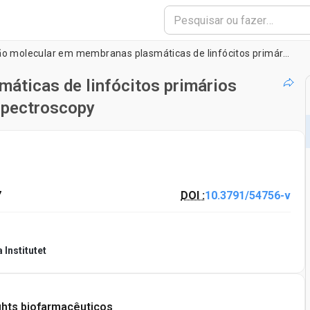
Difusão molecular em membranas plasmáticas de linfócitos primários medida por fluorescência Correlation Spectroscopy
áticas de linfócitos primários
Spectroscopy
7
DOI :
10.3791/54756-v
 Institutet
ghts biofarmacêuticos