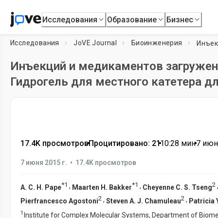
Исследования
Образование
Бизнес
Исследования
JoVE Journal
Биоинженерия
Инъекций и медикаментов загруже
Гидрогель для местного катетера д
17.4K просмотров
•
Процитировано: 21
•
10:28
мин
•
7 июн
•
7 июня 2015 г.
17.4K просмотров
*
1
*
1
2
,
,
A. C. H. Pape
Maarten H. Bakker
Cheyenne C. S. Tseng
2
2
,
,
Pierfrancesco Agostoni
Steven A. J. Chamuleau
Patricia 
1
Institute for Complex Molecular Systems, Department of Biomed