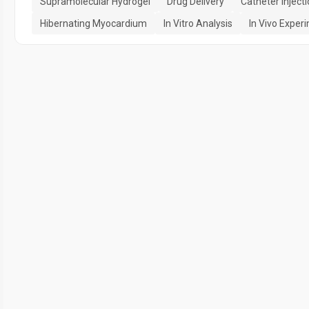
Supramolecular Hydrogel
Drug Delivery
Catheter Inject
Hibernating Myocardium
In Vitro Analysis
In Vivo Exper