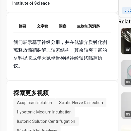
Institute of Science
5:0
Rela
摘要
文字稿
洞察
生物制药洞察
我们展示基于神经分册，并在低渗介质孵化剥
08
离释放髓鞘裂解非轴索结构，其余轴突丰富的
材料提取成年大鼠坐骨神经神经轴浆隔离协
议。
03
探索更多视频
Axoplasm Isolation
Sciatic Nerve Dissection
Hypotonic Medium Incubation
03
Isotonic Solution Centrifugation
Western Blot Analysis