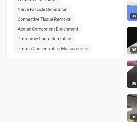
Nerve Fascicle Separation
03
Connective Tissue Removal
Axonal Component Enrichment
Proteomic Characterization
Protein Concentration Measurement
05
08
09