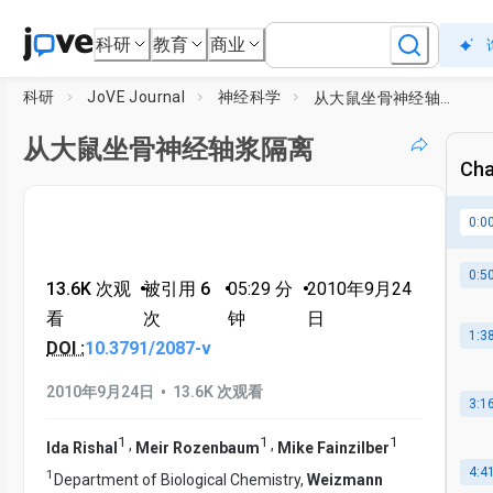
科研
教育
商业
科研
JoVE Journal
神经科学
从大鼠坐骨神经轴浆隔离
从大鼠坐骨神经轴浆隔离
Cha
0:0
0:5
13.6K 次观
•
被引用 6
•
05:29
分
•
2010年9月24
看
次
钟
日
1:3
DOI :
10.3791/2087-v
•
2010年9月24日
13.6K 次观看
3:1
1
1
1
,
,
Ida Rishal
Meir Rozenbaum
Mike Fainzilber
4:4
1
Department of Biological Chemistry,
Weizmann