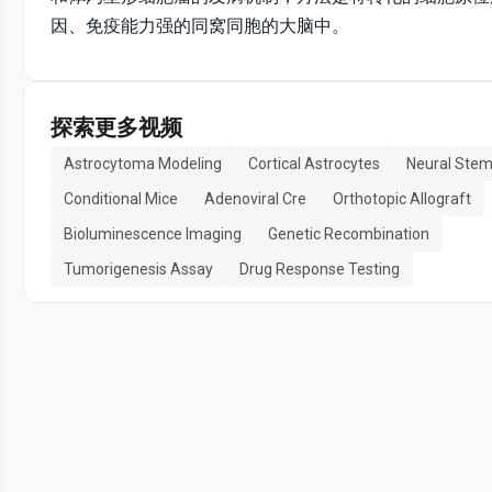
因、免疫能力强的同窝同胞的大脑中。
探索更多视频
Astrocytoma Modeling
Cortical Astrocytes
Neural Stem
Conditional Mice
Adenoviral Cre
Orthotopic Allograft
Bioluminescence Imaging
Genetic Recombination
Tumorigenesis Assay
Drug Response Testing