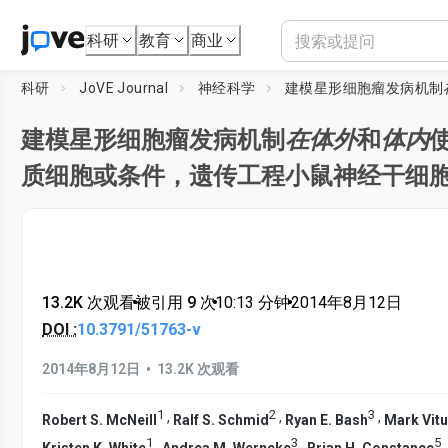
科研
教育
商业
科研
JoVE Journal
神经科学
建模星形细胞瘤发病机制
建模星形细胞瘤发病机制
在体外
和
体内
质细胞或条件，遗传工程小鼠神经干细
13.2K 次观看
•
被引用 9 次
•
10:13
分钟
•
2014年8月12日
DOI :
10.3791/51763-v
•
2014年8月12日
13.2K 次观看
1
2
3
,
,
,
Robert S. McNeill
Ralf S. Schmid
Ryan E. Bash
Mark Vitu
1
3
5
,
,
Kristen K. White
Andrea M. Werneke
Brian H. Constance