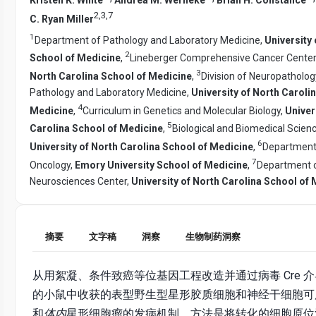
2
,
3
,
7
C. Ryan Miller
1
Department of Pathology and Laboratory Medicine,
University 
2
School of Medicine
,
Lineberger Comprehensive Cancer Center
3
North Carolina School of Medicine
,
Division of Neuropatholo
Pathology and Laboratory Medicine,
University of North Caroli
4
Medicine
,
Curriculum in Genetics and Molecular Biology,
Univer
5
Carolina School of Medicine
,
Biological and Biomedical Scien
6
University of North Carolina School of Medicine
,
Department 
7
Oncology,
Emory University School of Medicine
,
Department o
Neurosciences Center,
University of North Carolina School of
摘要
文字稿
洞察
生物制药洞察
从用絮凝、条件致癌等位基因工程改造并通过病毒 Cre 
的小鼠中收获的表型野生型星形胶质细胞和神经干细胞可
和
体内
星形细胞瘤的发病机制，
方法是将转化的细胞原位