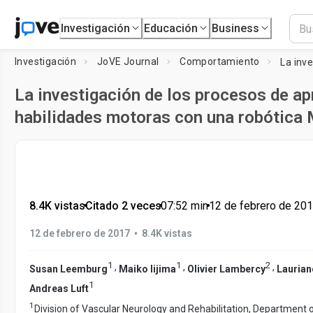
Investigación
Educación
Business
Investigación
JoVE Journal
Comportamiento
La investigación de los procesos de ap
habilidades motoras con una robótica
8.4K vistas
•
Citado 2 veces
•
07:52
min
•
12 de febrero de 20
•
12 de febrero de 2017
8.4K vistas
1
1
2
,
,
,
Susan Leemburg
Maiko Iijima
Olivier Lambercy
Laurian
1
Andreas Luft
1
Division of Vascular Neurology and Rehabilitation, Department 