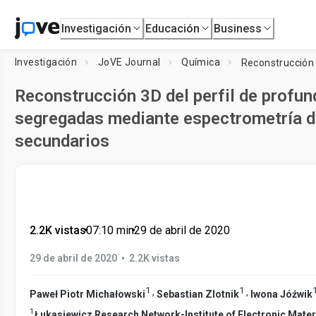
Investigación
Educación
Business
Investigación
JoVE Journal
Química
Reconstrucción 3D del perfil de profun
segregadas mediante espectrometría d
secundarios
2.2K vistas
•
07:10
min
•
29 de abril de 2020
•
29 de abril de 2020
2.2K vistas
1
1
,
,
Paweł Piotr Michałowski
Sebastian Zlotnik
Iwona Jóźwik
1
Łukasiewicz Research Network-Institute of Electronic Mate