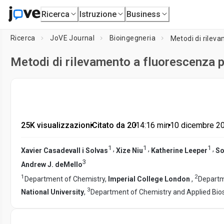
Ricerca
Istruzione
Business
Ricerca
JoVE Journal
Bioingegneria
Metodi di rilev
Metodi di rilevamento a fluorescenza p
25K visualizzazioni
•
Citato da 20
•
14:16
min
•
10 dicembre 2
1
1
1
,
,
,
Xavier Casadevall i Solvas
Xize Niu
Katherine Leeper
So
3
Andrew J. deMello
1
2
Department of Chemistry,
Imperial College London
,
Departm
3
National University
,
Department of Chemistry and Applied Bio