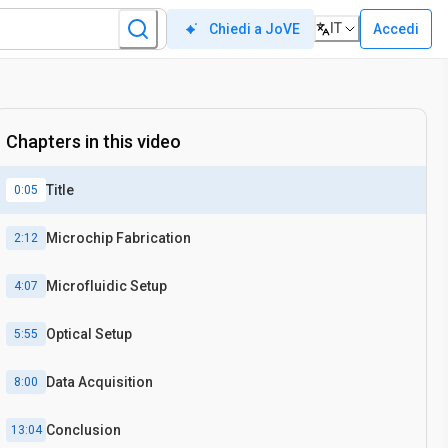
IT
Accedi
Chiedi a JoVE
Chapters in this video
Title
0:05
Microchip Fabrication
2:12
Microfluidic Setup
4:07
Optical Setup
5:55
Data Acquisition
8:00
Conclusion
13:04