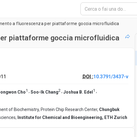
amento a fluorescenza per piattaforme goccia microfluidica
er piattaforme goccia microfluidica
011
DOI :
10.3791/3437-v
1
2
1
,
,
,
ongwon Cho
Soo-Ik Chang
Joshua B. Edel
ent of Biochemistry, Protein Chip Research Center,
Chungbuk
sciences,
Institute for Chemical and Bioengineering, ETH Zurich