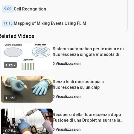
Cell Recognition
9:00
Mapping of Mixing Events Using FLIM
11:13
Related Videos
Introduction
0:27
Sistema automatico per le misure di
fluorescenza singola molecola di
superficie, immobilizzato
0
Visualizzazioni
10:57
Biomolecole
Senza lenti microscopia a
fluorescenza su un chip
0
Visualizzazioni
11:23
Recupero della fluorescenza dopo
Fusione di una Droplet misurare la
diffusione bidimensionale di un
0
Visualizzazioni
07:54
fosfolipide monostrato