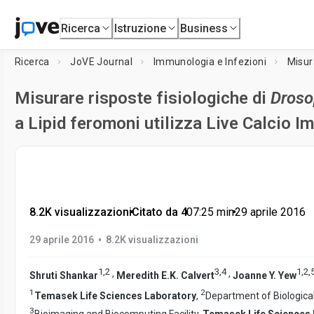
Ricerca
Istruzione
Business
Ricerca
JoVE Journal
Immunologia e Infezioni
Misur
Misurare risposte fisiologiche di
Droso
a Lipid feromoni utilizza Live Calcio I
8.2K visualizzazioni
•
Citato da 4
•
07:25
min
•
29 aprile 2016
•
29 aprile 2016
8.2K visualizzazioni
1
,
2
3
,
4
1
,
2
,
,
,
Shruti Shankar
Meredith E.K. Calvert
Joanne Y. Yew
1
2
Temasek Life Sciences Laboratory
,
Department of Biologica
3
Bioimaging and Biocomputing Facility,
Temasek Life Sciences 