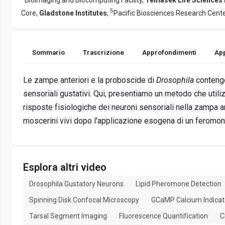
5
Core,
Gladstone Institutes
,
Pacific Biosciences Research Cente
Sommario
Trascrizione
Approfondimenti
App
Le zampe anteriori e la proboscide di
Drosophila
contengo
sensoriali gustativi. Qui, presentiamo un metodo che utiliz
risposte fisiologiche dei neuroni sensoriali nella zampa a
moscerini vivi dopo l'applicazione esogena di un feromon
Esplora altri video
Drosophila Gustatory Neurons
Lipid Pheromone Detection
Spinning Disk Confocal Microscopy
GCaMP Calcium Indicat
Tarsal Segment Imaging
Fluorescence Quantification
C