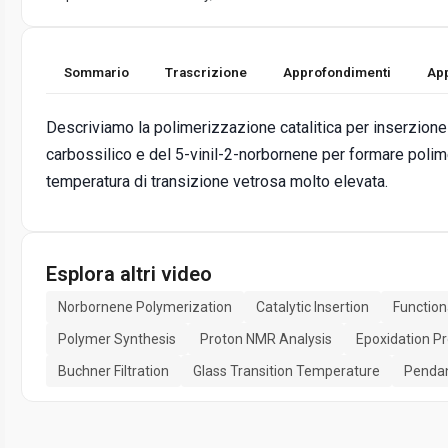
Sommario
Trascrizione
Approfondimenti
App
Descriviamo la polimerizzazione catalitica per inserzione
carbossilico e del 5-vinil-2-norbornene per formare polim
temperatura di transizione vetrosa molto elevata.
Esplora altri video
Norbornene Polymerization
Catalytic Insertion
Function
Polymer Synthesis
Proton NMR Analysis
Epoxidation P
Buchner Filtration
Glass Transition Temperature
Pendan