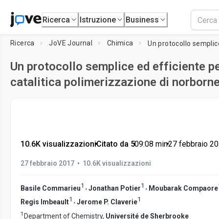
Ricerca
Istruzione
Business
Ricerca
JoVE Journal
Chimica
Un protocollo semplice ed efficiente pe
catalitica polimerizzazione di norborne
10.6K visualizzazioni
•
Citato da 5
•
09:08
min
•
27 febbraio 2
•
27 febbraio 2017
10.6K visualizzazioni
1
1
,
,
Basile Commarieu
Jonathan Potier
Moubarak Compaore
1
1
,
Regis Imbeault
Jerome P. Claverie
1
Department of Chemistry,
Université de Sherbrooke