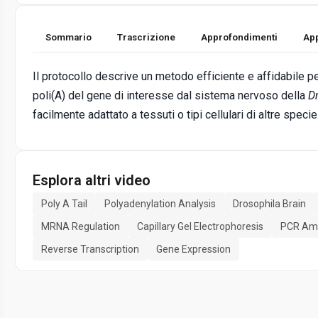
Sommario
Trascrizione
Approfondimenti
App
Il protocollo descrive un metodo efficiente e affidabile p
poli(A) del gene di interesse dal sistema nervoso della
D
facilmente adattato a tessuti o tipi cellulari di altre specie
Esplora altri video
Poly A Tail
Polyadenylation Analysis
Drosophila Brain
MRNA Regulation
Capillary Gel Electrophoresis
PCR Amp
Reverse Transcription
Gene Expression