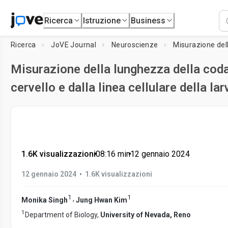
Ricerca
Istruzione
Business
Ricerca
JoVE Journal
Neuroscienze
Misurazione della lunghezza della coda
cervello e dalla linea cellulare della la
1.6K visualizzazioni
•
08:16
min
•
12 gennaio 2024
•
12 gennaio 2024
1.6K visualizzazioni
1
1
,
Monika Singh
Jung Hwan Kim
1
Department of Biology,
University of Nevada, Reno