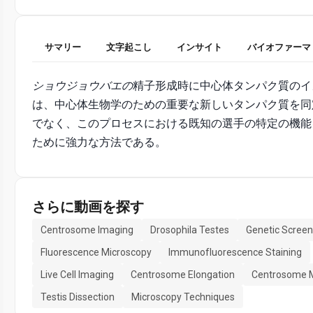
サマリー
文字起こし
インサイト
バイオファーマ
ショウジョウバエの
精子形成時に中心体タンパク質のイ
は、中心体生物学のための重要な新しいタンパク質を同
でなく、このプロセスにおける既知の選手の特定の機能
ために強力な方法である。
さらに動画を探す
Centrosome Imaging
Drosophila Testes
Genetic Scree
Fluorescence Microscopy
Immunofluorescence Staining
Live Cell Imaging
Centrosome Elongation
Centrosome 
Testis Dissection
Microscopy Techniques