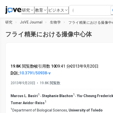
研究
教育
ビジネス
研究
JoVE Journal
生物学
フライ精巣における撮像中
フライ精巣における撮像中心体
19.8K 閲覧数
•
被引用数 10
•
09:41
分
•
2013年9月20日
DOI :
10.3791/50938-v
•
2013年9月20日
19.8K 閲覧数
1
1
,
,
Marcus L. Basiri
Stephanie Blachon
Yiu-Cheung Frederic
1
Tomer Avidor-Reiss
1
Department of Biological Sciences,
University of Toledo