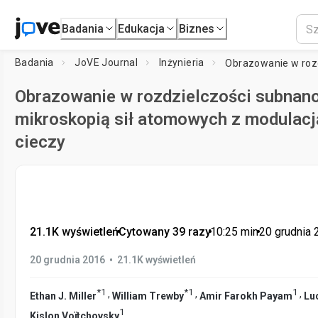
Badania
Edukacja
Biznes
Badania
JoVE Journal
Inżynieria
Obrazowanie w rozdzielczości subnan
mikroskopią sił atomowych z modulacj
cieczy
21.1K wyświetleń
•
Cytowany 39 razy
•
10:25
min
•
20 grudnia 
•
20 grudnia 2016
21.1K wyświetleń
*
1
*
1
1
,
,
,
Ethan J. Miller
William Trewby
Amir Farokh Payam
Lu
1
Kislon Voïtchovsky