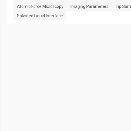
Atomic Force Microscopy
Imaging Parameters
Tip Samp
Solvated Liquid Interface