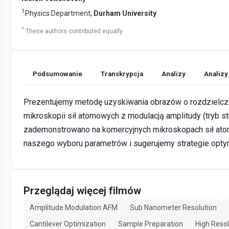
1
Physics Department,
Durham University
*
These authors contributed equally
Podsumowanie
Transkrypcja
Analizy
Analizy
Prezentujemy metodę uzyskiwania obrazów o rozdzielc
mikroskopii sił atomowych z modulacją amplitudy (tryb s
zademonstrowano na komercyjnych mikroskopach sił at
naszego wyboru parametrów i sugerujemy strategie optyma
Przeglądaj więcej filmów
Amplitude Modulation AFM
Sub Nanometer Resolution
Cantilever Optimization
Sample Preparation
High Reso