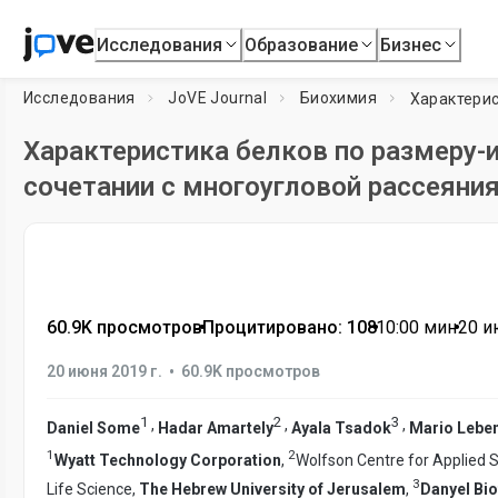
Исследования
Образование
Бизнес
Исследования
JoVE Journal
Биохимия
Характеристика белков по размеру-
сочетании с многоугловой рассеяни
60.9K просмотров
•
Процитировано: 108
•
10:00
мин
•
20 и
•
20 июня 2019 г.
60.9K просмотров
1
2
3
,
,
,
Daniel Some
Hadar Amartely
Ayala Tsadok
Mario Lebe
1
2
Wyatt Technology Corporation
,
Wolfson Centre for Applied S
3
Life Science,
The Hebrew University of Jerusalem
,
Danyel Bio