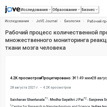
Исследования
Образование
Бизнес
Исследования
JoVE Journal
Биология
Рабочий процесс количественной пр
множественного мониторинга реакци
ткани мозга человека
4.2K просмотров
•
Процитировано: 3
•
11:49
мин
•
28 авгус
•
28 августа 2021 г.
4.2K просмотров
*
1
*
2
,
,
Saicharan Ghantasala
Medha Gayathri J Pai
Sanjeeva S
1
Centre for Research in Nanotechnology and Science,
Indian In