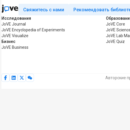
Свяжитесь с нами
Рекомендовать библиот
Исследования
Образовани
JoVE Journal
JoVE Core
JoVE Encyclopedia of Experiments
JoVE Science
JoVE Visualize
JoVE Lab Ma
Бизнес
JoVE Quiz
JoVE Business
Авторские п