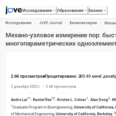
Исследования
Образование
Бизнес
Исследования
JoVE Journal
Биоинженерия
Механо-узловое измерение пор: быс
многопараметрических одноэлемент
2.6K просмотров
•
Процитировано: 2
•
05:49
мин
•
2 декабр
•
2 декабря 2022 г.
2.6K просмотров
*
1
*
2
1
3
,
,
,
,
Andre Lai
Rachel Rex
Kristen L. Cotner
Alan Dong
Mi
1
Graduate Program in Bioengineering,
University of California,
3
of Mechanical Engineering,
University of California, Berkeley
,