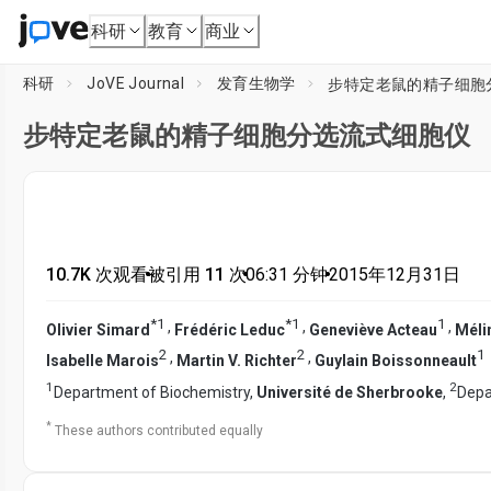
科研
教育
商业
科研
JoVE Journal
发育生物学
步特定老鼠的精子细胞
步特定老鼠的精子细胞分选流式细胞仪
10.7K 次观看
•
被引用 11 次
•
06:31
分钟
•
2015年12月31日
*
1
*
1
1
,
,
,
Olivier Simard
Frédéric Leduc
Geneviève Acteau
Méli
2
2
1
,
,
Isabelle Marois
Martin V. Richter
Guylain Boissonneault
1
2
Department of Biochemistry,
Université de Sherbrooke
,
Depa
*
These authors contributed equally