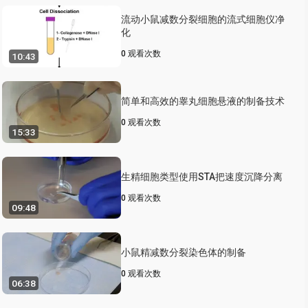
流动小鼠减数分裂细胞的流式细胞仪净
化
0
观看次数
10:43
简单和高效的睾丸细胞悬液的制备技术
0
观看次数
15:33
生精细胞类型使用STA把速度沉降分离
0
观看次数
09:48
小鼠精减数分裂染色体的制备
0
观看次数
06:38