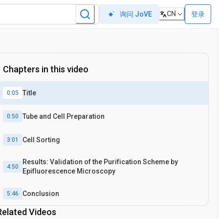
CN
登录
询问 JoVE
Chapters in this video
Title
0:05
Tube and Cell Preparation
0:50
Cell Sorting
3:01
Results: Validation of the Purification Scheme by
4:50
Epifluorescence Microscopy
Conclusion
5:46
Related Videos