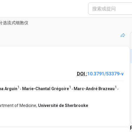
分选流式细胞仪
DOI :
10.3791/53379-v
1
1
1
,
,
,
na Arguin
Marie-Chantal Grégoire
Marc-André Brazeau
rtment of Medicine,
Université de Sherbrooke