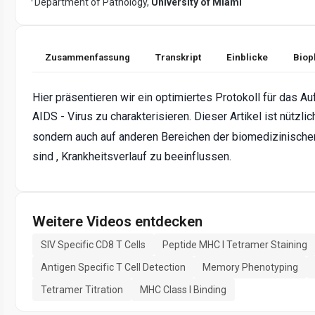
Department of Pathology,
University of Miami
Zusammenfassung
Transkript
Einblicke
Biop
Hier präsentieren wir ein optimiertes Protokoll für das
AIDS - Virus zu charakterisieren. Dieser Artikel ist nützli
sondern auch auf anderen Bereichen der biomedizinisch
sind , Krankheitsverlauf zu beeinflussen.
Weitere Videos entdecken
SIV Specific CD8 T Cells
Peptide MHC I Tetramer Staining
Antigen Specific T Cell Detection
Memory Phenotyping
Tetramer Titration
MHC Class I Binding