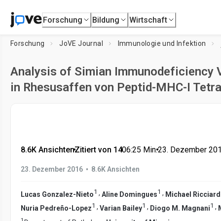
Forschung
Bildung
Wirtschaft
Forschung
JoVE Journal
Immunologie und Infektion
Analysis of Simian Immunodeficiency 
in Rhesusaffen von Peptid-MHC-I Tetr
8.6K Ansichten
•
Zitiert von 14
•
06:25
Min.
•
23. Dezember 20
•
23. Dezember 2016
8.6K Ansichten
1
1
,
,
Lucas Gonzalez-Nieto
Aline Domingues
Michael Ricciard
1
1
1
,
,
,
Nuria Pedreño-Lopez
Varian Bailey
Diogo M. Magnani
1