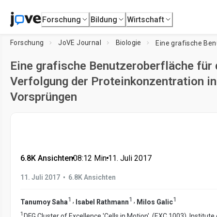
Forschung
Bildung
Wirtschaft
Forschung
JoVE Journal
Biologie
Eine grafische Benutzeroberfläche für
Verfolgung der Proteinkonzentration i
Vorsprüngen
6.8K Ansichten
•
08:12
Min.
•
11. Juli 2017
•
11. Juli 2017
6.8K Ansichten
1
1
1
,
,
Tanumoy Saha
Isabel Rathmann
Milos Galic
1
DFG Cluster of Excellence 'Cells in Motion', (EXC 1003), Institut