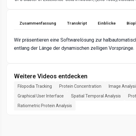
Zusammenfassung
Transkript
Einblicke
Biop
Wir präsentieren eine Softwarelösung zur halbautomatisc
entlang der Länge der dynamischen zelligen Vorsprünge.
Weitere Videos entdecken
Filopodia Tracking
Protein Concentration
Image Analysi
Graphical User Interface
Spatial Temporal Analysis
Prot
Ratiometric Protein Analysis