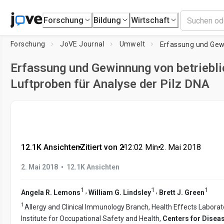
Forschung
Bildung
Wirtschaft
Forschung
JoVE Journal
Umwelt
Erfassung und Gewinnung von betriebl
Luftproben für Analyse der Pilz DNA
12.1K Ansichten
•
Zitiert von 2
•
12:02
Min.
•
2. Mai 2018
•
2. Mai 2018
12.1K Ansichten
1
1
1
,
,
Angela R. Lemons
William G. Lindsley
Brett J. Green
1
Allergy and Clinical Immunology Branch, Health Effects Laborato
Institute for Occupational Safety and Health,
Centers for Disea