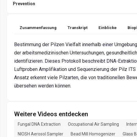
Prevention
Zusammenfassung
Transkript
Einblicke
Biop
Bestimmung der Pilzen Vielfalt innerhalb einer Umgebung
der arbeitsmedizinischen Untersuchungen, gesundheitlic
identifizieren. Dieses Protokoll beschreibt DNA-Extraktio
Luftproben Amplifikation und Sequenzierung der Pilz ITS
Ansatz erkennt viele Pilzarten, die von traditionellen B
übersehen werden können.
Weitere Videos entdecken
Fungal DNA Extraction
Occupational Air Sampling
Inter
NIOSH Aerosol Sampler
Bead Mill Homogenizer
Glass B