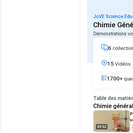
JoVE Science Edu
Chimie Géné
Démonstrations vis
6
collectio
15
Vidéos
1700+
ques
Table des matiè
Chimie généra
V
P
v
09:52