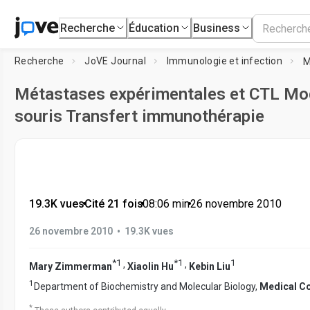
Recherche
Éducation
Business
Recherche
JoVE Journal
Immunologie et infection
Métastases expérimentales et CTL Mod
souris Transfert immunothérapie
19.3K vues
•
Cité 21 fois
•
08:06
min
•
26 novembre 2010
•
26 novembre 2010
19.3K vues
*
1
*
1
1
,
,
Mary Zimmerman
Xiaolin Hu
Kebin Liu
1
Department of Biochemistry and Molecular Biology,
Medical Co
*