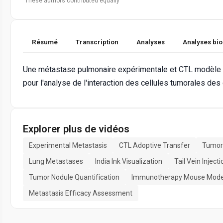
These authors contributed equally
Résumé
Transcription
Analyses
Analyses bi
Une métastase pulmonaire expérimentale et CTL modèle 
pour l'analyse de l'interaction des cellules tumorales des
Explorer plus de vidéos
Experimental Metastasis
CTL Adoptive Transfer
Tumor 
Lung Metastases
India Ink Visualization
Tail Vein Injecti
Tumor Nodule Quantification
Immunotherapy Mouse Mode
Metastasis Efficacy Assessment