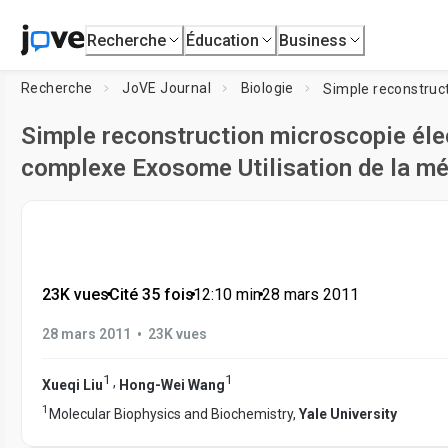
Recherche
Éducation
Business
Recherche
JoVE Journal
Biologie
Simple reconstruction microscopie éle
complexe Exosome Utilisation de la mét
23K vues
•
Cité 35 fois
•
12:10
min
•
28 mars 2011
•
28 mars 2011
23K vues
1
1
,
Xueqi Liu
Hong-Wei Wang
1
Molecular Biophysics and Biochemistry,
Yale University