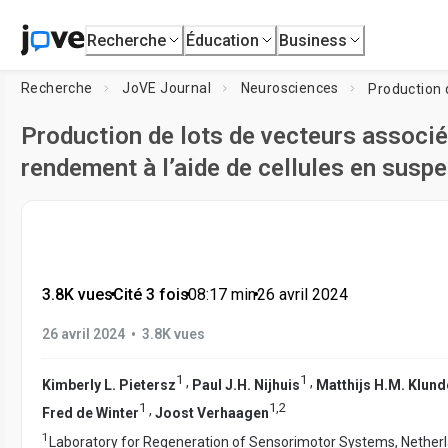
Recherche
Éducation
Business
Recherche
JoVE Journal
Neurosciences
Production de lots de vecteurs associé
rendement à l’aide de cellules en sus
3.8K vues
•
Cité 3 fois
•
08:17
min
•
26 avril 2024
•
26 avril 2024
3.8K vues
1
1
,
,
Kimberly L. Pietersz
Paul J.H. Nijhuis
Matthijs H.M. Klund
1
1
,
2
,
Fred de Winter
Joost Verhaagen
1
Laboratory for Regeneration of Sensorimotor Systems, Netherla