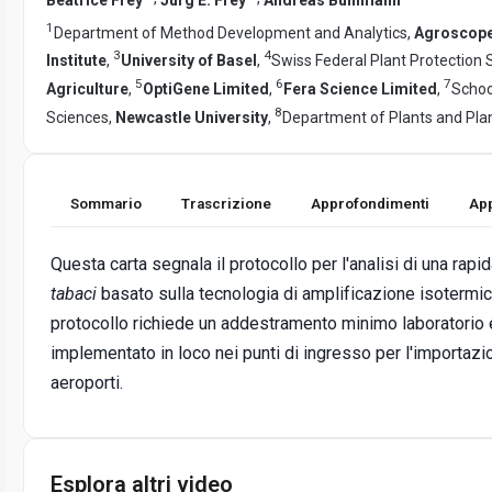
1
Department of Method Development and Analytics,
Agroscop
3
4
Institute
,
University of Basel
,
Swiss Federal Plant Protection 
5
6
7
Agriculture
,
OptiGene Limited
,
Fera Science Limited
,
Schoo
8
Sciences,
Newcastle University
,
Department of Plants and Pla
Sommario
Trascrizione
Approfondimenti
App
Questa carta segnala il protocollo per l'analisi di una rapi
tabaci
basato sulla tecnologia di amplificazione isotermic
protocollo richiede un addestramento minimo laboratorio 
implementato in loco nei punti di ingresso per l'importazio
aeroporti.
Esplora altri video