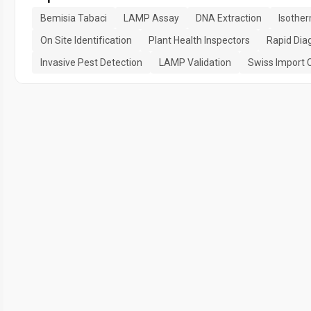
Bemisia Tabaci
LAMP Assay
DNA Extraction
Isother
On Site Identification
Plant Health Inspectors
Rapid Dia
Invasive Pest Detection
LAMP Validation
Swiss Import 