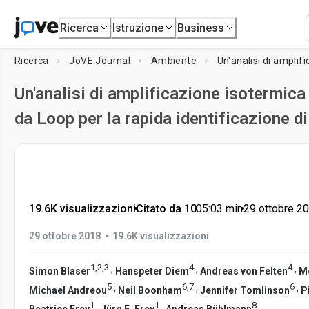
Ricerca
Istruzione
Business
Ricerca
JoVE Journal
Ambiente
Un'analisi di amplificazione isotermic
da Loop per la rapida identificazione d
19.6K visualizzazioni
•
Citato da 10
•
05:03
min
•
29 ottobre 2
•
29 ottobre 2018
19.6K visualizzazioni
1
,
2
,
3
4
4
,
,
,
Simon Blaser
Hanspeter Diem
Andreas von Felten
M
5
6
,
7
6
,
,
,
Michael Andreou
Neil Boonham
Jennifer Tomlinson
P
1
1
8
,
,
Beatrice Frey
Jürg E. Frey
Andreas Bühlmann