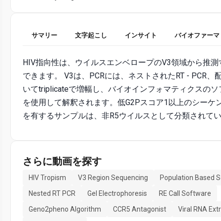
サマリー
文字起こし
インサイト
バイオファーマ
HIV指向性は、ウイルスエンベロープのV3領域から推
できます。 V3は、PCRには、ネストされたRT - PCR
いてtriplicateで増幅し、バイオインフォマティクスの
を使用して解釈されます。低G2Pスコア1以上のシーケ
を有するサンプルは、非R5ウイルスとして分類されて
さらに動画を探す
HIV Tropism
V3 Region Sequencing
Population Based 
Nested RT PCR
Gel Electrophoresis
RE Call Software
Geno2pheno Algorithm
CCR5 Antagonist
Viral RNA Ext