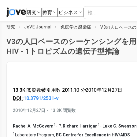
研究
教育
ビジネス
研究
JoVE Journal
免疫学と感染症
V3の人口ベースのシーケンシングを
HIV - 1トロピズムの遺伝子型推論
13.3K 閲覧数
•
被引用数 20
•
11:10
分
•
2010年12月27日
DOI :
10.3791/2531-v
•
2010年12月27日
13.3K 閲覧数
1
1
,
,
Rachel A. McGovern
P. Richard Harrigan
Luke C. Swenson
1
Laboratory Program,
BC Centre for Excellence in HIV/AIDS