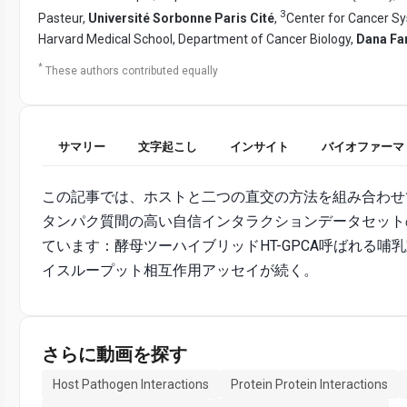
3
Pasteur,
Université Sorbonne Paris Cité
,
Center for Cancer S
Harvard Medical School, Department of Cancer Biology,
Dana Far
*
These authors contributed equally
サマリー
文字起こし
インサイト
バイオファーマ
この記事では、ホストと二つの直交の方法を組み合わせて
タンパク質間の高い自信インタラクションデータセット
ています：酵母ツー​​ハイブリッドHT-GPCA呼ばれる
イスループット相互作用アッセイが続く。
さらに動画を探す
Host Pathogen Interactions
Protein Protein Interactions