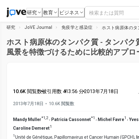
研究
教育
ビジネス
研究
JoVE Journal
免疫学と感染症
ホスト病原体のタンパク質 - タンパク
風景を特徴づけるために比較的アプロ
10.6K 閲覧数
•
被引用数 4
•
13:56
分
•
2013年7月18日
•
2013年7月18日
10.6K 閲覧数
*
1
,
2
*
1
1
,
,
,
Mandy Muller
Patricia Cassonnet
Michel Favre
Yves
1
Caroline Demeret
1
Unité de Génétique, Papillomavirus et Cancer Humain (GPCH),
I