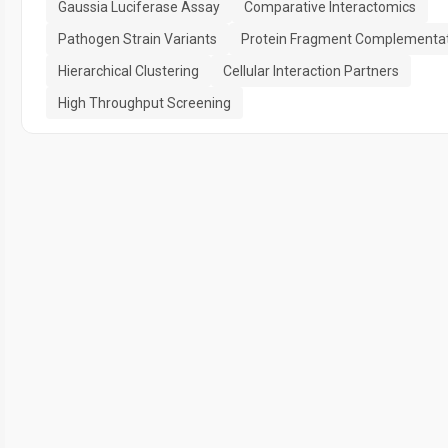
Gaussia Luciferase Assay
Comparative Interactomics
Pathogen Strain Variants
Protein Fragment Complementa
Hierarchical Clustering
Cellular Interaction Partners
High Throughput Screening