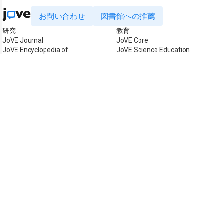
お問い合わせ
図書館への推薦
研究
教育
JoVE Journal
JoVE Core
JoVE Encyclopedia of
JoVE Science Education
Experiments
JoVE Lab Manual
JoVE Visualize
JoVE Quiz
ビジネス
JoVE Business
著作権 © 2026 MyJoVE Corpo