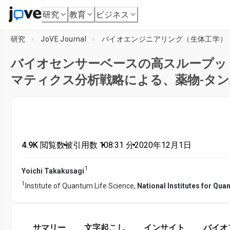
研究
教育
ビジネス
研究
JoVE Journal
バイオエンジニアリング（生体工学）
バイオセンサーベースの高スループッ
マティクス分析戦略による、薬物-タ
4.9K 閲覧数
•
被引用数 1
•
08:31
分
•
2020年12月1日
1
Yoichi Takakusagi
1
Institute of Quantum Life Science,
National Institutes for Qu
サマリー
文字起こし
インサイト
バイオ