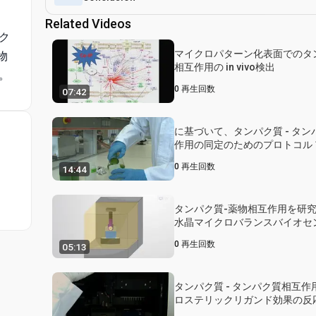
Related Videos
ク
マイクロパターン化表面でのタ
物
相互作用の in vivo検出
。
0
再生回数
07:42
に基づいて、タンパク質 - タン
作用の同定のためのプロトコル 1
標識、免疫沈降法、定量的質量
0
再生回数
14:44
和性調節
タンパク質-薬物相互作用を研
水晶マイクロバランスバイオセ
スのバイオパニング
0
再生回数
05:13
タンパク質 - タンパク質相互作
ロステリックリガンド効果の反
定するためのバイオレイヤー干