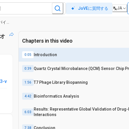
JA
JoVEに質問する
バイオセンサーベースの高スループットバイオパンニングおよびバイオインフォマティクス分析戦略による、薬物-タンパク質相互作用のグローバル検証
ォ
Chapters in this video
Introduction
0:05
Quartz Crystal Microbalance (QCM) Sensor Chip P
0:39
3-v
T7 Phage Library Biopanning
1:56
Bioinformatics Analysis
4:42
Results: Representative Global Validation of Drug-
6:03
Interactions
Conclusion
7:38