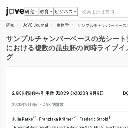
研究
教育
ビジネス
研究
JoVE Journal
生物学
サンプルチャンバーベースの光シート
における複数の昆虫胚の同時ライブイ
グ
2.9K 閲覧数
•
被引用数 7
•
08:29
分
•
2020年9月9日
DO
•
2020年9月9日
2.9K 閲覧数
*
1
*
1
1
,
,
Julia Ratke
Franziska Krämer
Frederic Strobl
1
Physical Biology/Physikalische Biologie (IZN, FB15), Buchmann I