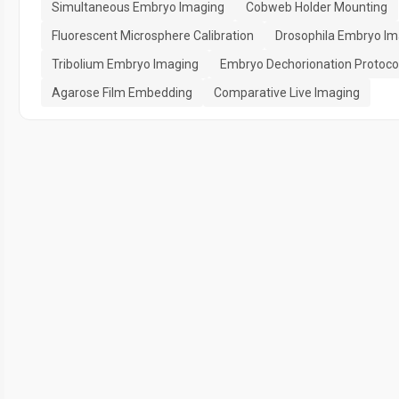
Simultaneous Embryo Imaging
Cobweb Holder Mounting
Fluorescent Microsphere Calibration
Drosophila Embryo Im
Tribolium Embryo Imaging
Embryo Dechorionation Protoco
Agarose Film Embedding
Comparative Live Imaging