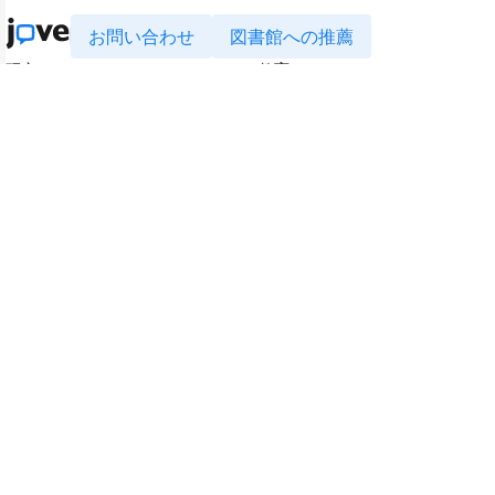
お問い合わせ
図書館への推薦
研究
教育
JoVE Journal
JoVE Core
JoVE Encyclopedia of
JoVE Science Education
Experiments
JoVE Lab Manual
JoVE Visualize
JoVE Quiz
ビジネス
JoVE Business
著作権 © 2026 MyJoVE Corpor