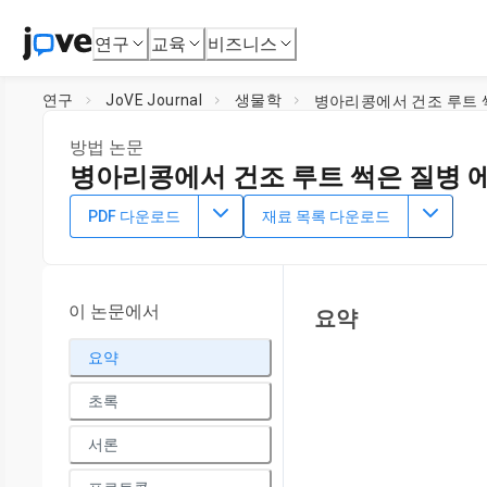
연구
교육
비즈니스
연구
JoVE Journal
생물학
병아리콩에서 건조 루트 썩
방법 논문
병아리콩에서 건조 루트 썩은 질병 에
DOI:
10.3791/61702
⸱
2021년 1월 17일
PDF 다운로드
재료 목록 다운로드
1
1
,
Vadivelmurugan Irulappan
Muthappa Senthil-Kumar
1
National Institute of Plant Genome Research
이 논문에서
요약
요약
초록
서론