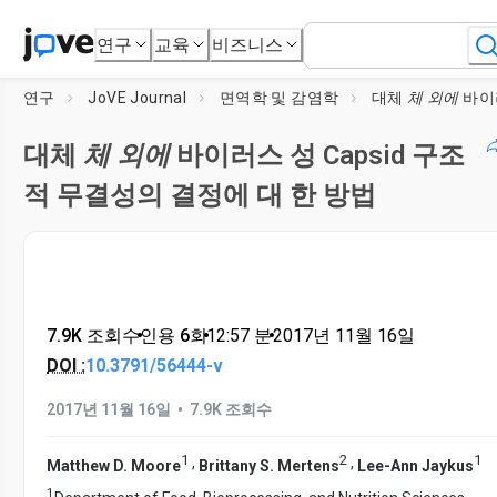
연구
교육
비즈니스
연구
JoVE Journal
면역학 및 감염학
대체
체 외에
바이러스 성 Capsid 
대체
체 외에
바이러스 성 Capsid 구조
적 무결성의 결정에 대 한 방법
7.9K 조회수
•
인용 6회
•
12:57
분
•
2017년 11월 16일
DOI :
10.3791/56444-v
•
2017년 11월 16일
7.9K 조회수
1
2
1
,
,
Matthew D. Moore
Brittany S. Mertens
Lee-Ann Jaykus
1