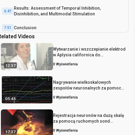
Results: Assessment of Temporal Inhibition,
6:47
Disinhibition, and Multimodal Stimulation
Conclusion
7:51
Related Videos
Wytwarzanie i wszczepianie elektrod
w Aplysia californica do
wielokanałowych nagrań
0
Wyświetlenia
12:37
neuronalnych i mięśniowych u
nienaruszonych, swobodnie
zachowujących się zwierząt
Nagrywanie wielkoskalowych
zespołów neuronalnych za pomocą
sond krzemowych u znieczulonego
0
Wyświetlenia
05:45
szczura
Rejestracja neuronów na dużą skalę
za pomocą ruchomych sond
krzemowych u zachowujących się
0
Wyświetlenia
17:37
gryzoni