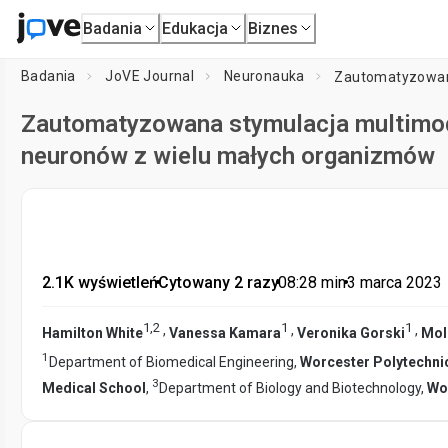
Badania
Edukacja
Biznes
Badania
JoVE Journal
Neuronauka
Zautomatyzowana stymulacja multimoda
neuronów z wielu małych organizmów
2.1K wyświetleń
•
Cytowany 2 razy
•
08:28
min
•
3 marca 2023
1
,
2
1
1
,
,
,
Hamilton White
Vanessa Kamara
Veronika Gorski
Mol
1
Department of Biomedical Engineering,
Worcester Polytechnic
3
Medical School
,
Department of Biology and Biotechnology,
Wor