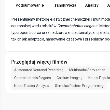
Podsumowanie
Transkrypcja
Analizy
A
Prezentujemy metodę elastycznej chemicznej i multimodal
neuronalnej wielu robaków
Caenorhabditis elegans
. Metod
typu open source oraz nadzorowaną automatyczną analizę
takich jak adaptacja, hamowanie czasowe i przesłuchy b
Przeglądaj więcej filmów
Automated Neuronal Recording
Multimodal Stimulation
Caenorhabditis Elegans
Calcium Imaging
Neural Populat
NeuroTracker Analysis
Stimulus Pattern Programming