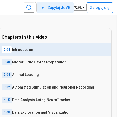
PL
Zaloguj się
Zapytaj JoVE
Chapters in this video
Introduction
0:04
Microfluidic Device Preparation
0:48
Animal Loading
2:04
Automated Stimulation and Neuronal Recording
3:02
Data Analysis Using NeuroTracker
4:15
Data Exploration and Visualization
6:08