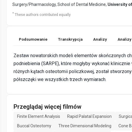
Surgery/Pharmacology, School of Dental Medicine,
University o
*
These authors contributed equally
Podsumowanie
Transkrypcja
Analizy
Analizy
Zestaw nowatorskich modeli elementów skończonych chi
podniebienia (SARPE), które mogłyby wykonać klinicznie
różnych kątach osteotomii policzkowej, został stworzony
półszczęki we wszystkich trzech wymiarach.
Przeglądaj więcej filmów
Finite Element Analysis
Rapid Palatal Expansion
Surgic
Buccal Osteotomy
Three Dimensional Modeling
Cone 