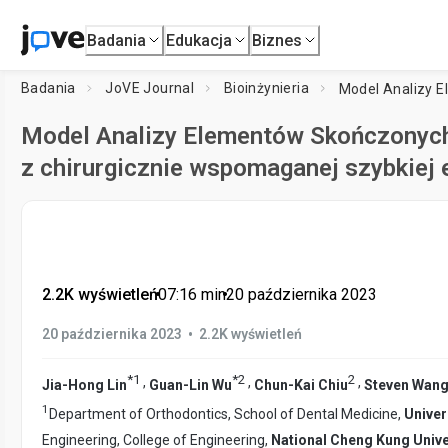
Badania
Edukacja
Biznes
Badania
JoVE Journal
Bioinżynieria
Model Analizy Elementów Skończonych
z chirurgicznie wspomaganej szybkiej 
2.2K wyświetleń
•
07:16
min
•
20 października 2023
•
20 października 2023
2.2K wyświetleń
*
1
*
2
2
,
,
,
Jia-Hong Lin
Guan-Lin Wu
Chun-Kai Chiu
Steven Wan
1
Department of Orthodontics, School of Dental Medicine,
Univer
Engineering, College of Engineering,
National Cheng Kung Unive