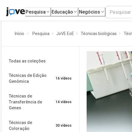
Pesquisa
Educação
Negócios
Início
Pesquisa
JoVE EoE
Técnicas biológicas
Técn
Todas as coleções
Técnicas de Edição
16 vídeos
Genômica
Técnicas de
Transferência de
14 vídeos
Genes
Técnicas de
30 vídeos
Coloração