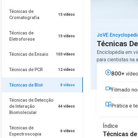
Técnicas de
15 vídeos
Cromatografia
Técnicas de
JoVE Encyclopedi
15 vídeos
Eletroforese
Técnicas De
Enciclopédia em v
Técnicas de Ensaio
103 vídeos
para cientistas na 
Técnicas de PCR
12 vídeos
800+
víde
Técnicas de Blot
8 vídeos
Filmado nos
Técnicas de Detecção
Prática e t
de Interação
44 vídeos
Biomolecular
Índice
Técnicas de
6 vídeos
Técnicas de
Espectroscopia