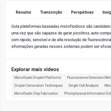
Resumo
Transcrição
Perspetivas
Insi
Gota plataformas baseadas microfluídicos são candidato
uma vez que são capazes de gerar picolitros, auto-compa
com rápido, sensível e de alta resolução de fluorescênc
informações geradas nesses sistemas podem ser eficient
Explorar mais vídeos
Microfluidic Droplet Platforms
Fluorescence Detection Me
Droplet Generation Techniques
Single Cell Analysis
Mix
Microfluidic Chip Fabrication
Photophysical Information Ext