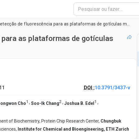
Métodos de detecção de fluorescência para as plataformas de gotículas microfluídicos
para as plataformas de gotículas
11
DOI :
10.3791/3437-v
1
2
1
,
,
,
ongwon Cho
Soo-Ik Chang
Joshua B. Edel
ent of Biochemistry, Protein Chip Research Center,
Chungbuk
sciences,
Institute for Chemical and Bioengineering, ETH Zurich