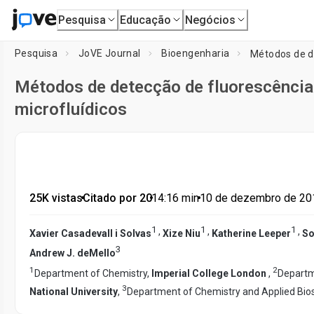
Pesquisa
Educação
Negócios
Pesquisa
JoVE Journal
Bioengenharia
Métodos de detecção de fluorescência 
microfluídicos
25K vistas
•
Citado por 20
•
14:16
min
•
10 de dezembro de 20
1
1
1
,
,
,
Xavier Casadevall i Solvas
Xize Niu
Katherine Leeper
So
3
Andrew J. deMello
1
2
Department of Chemistry,
Imperial College London
,
Departm
3
National University
,
Department of Chemistry and Applied Bio