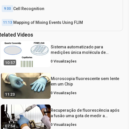
Cell Recognition
9:00
Mapping of Mixing Events Using FLIM
11:13
Related Videos
Introduction
0:27
Sistema automatizado para
medições única molécula de
fluorescência de Superfície-
0
Visualizações
10:57
imobilizada Biomoléculas
Microscopia fluorescente sem lente
em um Chip
0
Visualizações
11:23
Recuperação de fluorescência após
a fusão uma gota de medir a
difusão bidimensional de um
0
Visualizações
07:54
Phospholipid Monolayer