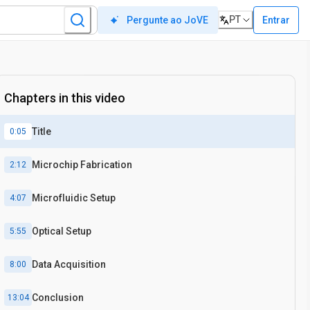
PT
Entrar
Pergunte ao JoVE
Chapters in this video
Title
0:05
Microchip Fabrication
2:12
Microfluidic Setup
4:07
Optical Setup
5:55
Data Acquisition
8:00
Conclusion
13:04