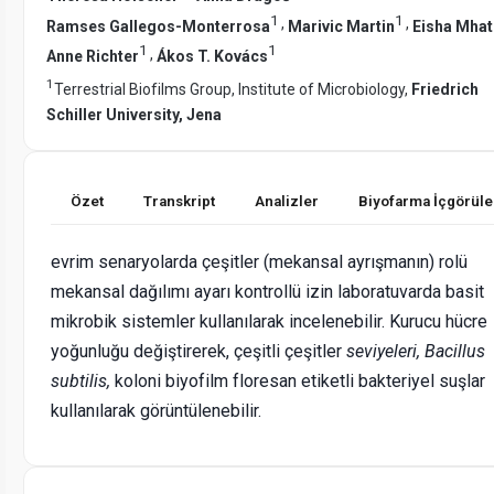
1
1
,
,
Ramses Gallegos-Monterrosa
Marivic Martin
Eisha Mhat
1
1
,
Anne Richter
Ákos T. Kovács
1
Terrestrial Biofilms Group, Institute of Microbiology,
Friedrich
Schiller University, Jena
Özet
Transkript
Analizler
Biyofarma İçgörüle
evrim senaryolarda çeşitler (mekansal ayrışmanın) rolü
mekansal dağılımı ayarı kontrollü izin laboratuvarda basit
mikrobik sistemler kullanılarak incelenebilir. Kurucu hücre
yoğunluğu değiştirerek, çeşitli çeşitler
seviyeleri, Bacillus
subtilis,
koloni biyofilm floresan etiketli bakteriyel suşlar
kullanılarak görüntülenebilir.