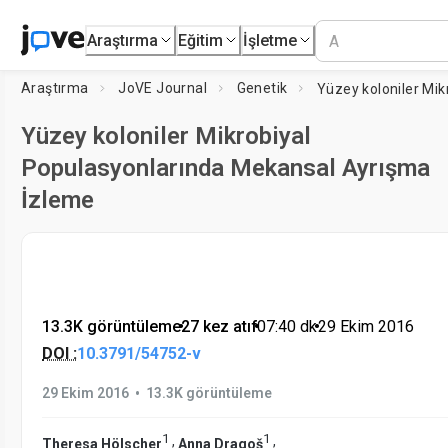
Araştırma
Eğitim
İşletme
Araştırma
JoVE Journal
Genetik
Yüzey koloniler Mikrobiyal
Populasyonlarında Mekansal Ayrışma
İzleme
13.3K görüntüleme
•
27 kez atıf
•
07:40
dk
•
29 Ekim 2016
DOI :
10.3791/54752-v
•
29 Ekim 2016
13.3K görüntüleme
1
1
,
,
Theresa Hölscher
Anna Dragoš