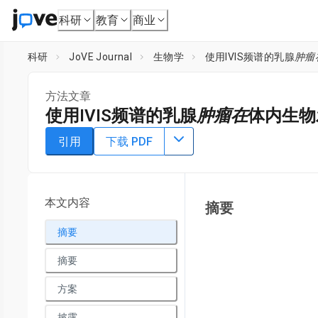
科研
教育
商业
科研
JoVE Journal
生物学
使用IVIS频谱的乳腺
肿瘤
方法文章
使用IVIS频谱的乳腺
肿瘤在
体内生物
DOI：
10.3791/1210
⸱
2009年4月29日
引用
下载 PDF
1
1
1
,
,
Ed Lim
Kshitij D Modi
JaeBeom Kim
1
Biology Research and Development ,
Caliper Life Sciences
本文内容
摘要
摘要
摘要
方案
披露